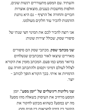
והעתיד. עם המסע מתעוררים רגשות שונים, 
חולפות מחשבות כעננים, מוצאים אוצרות 
חבויים והחזרה אל הרציף - גם היא נותנת 
הזדמנות להכיר עוד חלקים מעולמנו.
אני רוצה להכיר לכם את המינוי חצי שנתי של 
סיפורי שסק, שכולל יצירות שונות:
שני מכתבי שסק. 
מכתבי שסק הם סיפורים 
מאוירים שיצאו לאור כמכתבים שנשלחים 
בדואר ממש כמו פעם. המכתב מזמין את הקורא 
לצלול לעולם דמיוני וקסום ולהתכתב חזרה עם 
הדמויות או איתי. בכך הקורא הופך לכותב - 
יוצר.  
שני גיליונות דיגיטליים של "יומן מסע"
. יומן 
המסע מרחיב את העיסוק בשאלה מהו מסע? 
מה יש במסע? כשהוא מבקש לחקור 
את 
הקשר בין דמיון למציאות בין פנים וחוץ. 