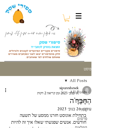
זהו צינצין החמוד שאיירה מעיין גלילי פרידמן
סיפורי שסק
הוצאת בוטיק לכתבי יד
סיפורים מקוריים המיועדים לקטנים ולגדולים.
חלק מהסיפורים
יצאו לאור כמכתבים מאוירים
שאותם שולחים למי שאוהבים.
פוסט
All Posts
sipureshesek
All Posts
16 בנוב׳ 2023
זמן קריאה 2 דקות
הַחֶבְרֶ'ה
סיפורים
עודכן:
26 בנוב׳ 2023
טיול
בתחילת אוגוסט חזרנו ממסע של תשעה 
פרסום
חודשים. אנשים שפגשתי שאלו איך זה להיות 
המלצות