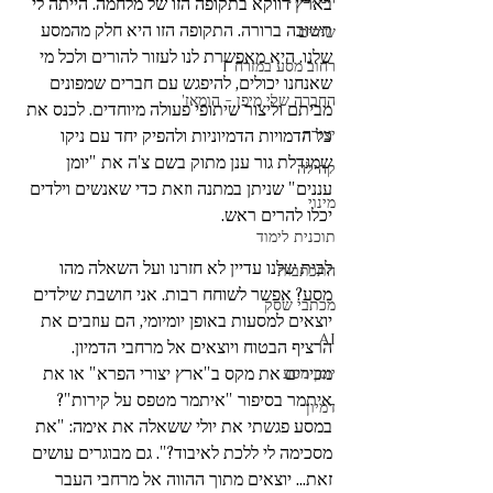
בארץ דווקא בתקופה הזו של מלחמה. הייתה לי 
תשובה ברורה. התקופה הזו היא חלק מהמסע 
שירים
שלנו. היא מאפשרת לנו לעזור להורים ולכל מי 
רחוב מסע במזרח 1
שאנחנו יכולים, להיפגש עם חברים שמפונים 
החברה שלי מיפן - הומאז'
מביתם וליצור שיתופי פעולה מיוחדים. לכנס את 
יצירה
כל הדמויות הדמיוניות ולהפיק יחד עם ניקו 
שמגדלת גור ענן מתוק בשם צ'ה את "יומן 
קהילה
עננים" שניתן במתנה וזאת כדי שאנשים וילדים 
מינוי
יכלו להרים ראש.
תוכנית לימוד
לבית שלנו עדיין לא חזרנו ועל השאלה מהו 
התכתבות
מסע? אפשר לשוחח רבות. אני חושבת שילדים 
מכתבי שסק
יוצאים למסעות באופן יומיומי, הם עוזבים את 
AI
הרציף הבטוח ויוצאים אל מרחבי הדמיון. 
מכירים את מקס ב"ארץ יצורי הפרא" או את 
יומן מסע
איתמר בסיפור "איתמר מטפס על קירות"? 
דמיון
במסע פגשתי את יולי ששאלה את אימה: "את 
מסכימה לי ללכת לאיבוד?". גם מבוגרים עושים 
זאת... יוצאים מתוך ההווה אל מרחבי העבר 