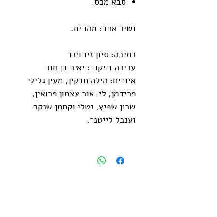
סבא מכס.
ושיר אחד:
מהו ים.
כתיבה: סיון זיו וינד
עריכה וניקוד: יאיר בן חור
איורים: הילה חבקין, מעין גלילי
פרידמן, לי-אור עצמון פרואין,
שרון שפיץ, נטלי וקסמן שנקר
וענבל לייטנר.
בחזרה לחנות
הירשמו לקהילת "סיפורי שסק",